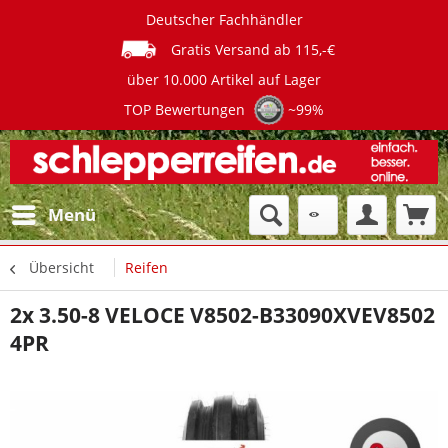
Deutscher Fachhändler
Gratis Versand ab 115,-€
über 10.000 Artikel auf Lager
TOP Bewertungen
~99%
Menü
Übersicht
Reifen
2x 3.50-8 VELOCE V8502-B33090XVEV8502
4PR