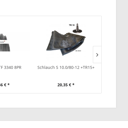
TF 3340 8PR
Schlauch S 10.0/80-12 +TR15+
Schlauch S 
+
86 € *
20,35 € *
9,