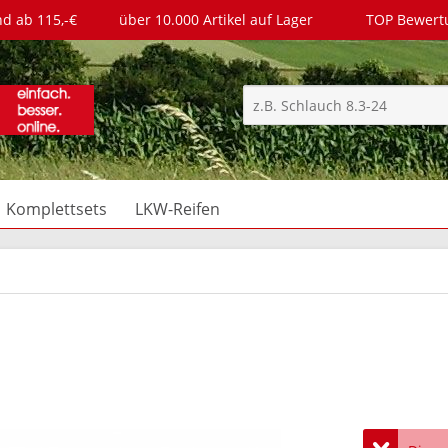
nd ab 115,-€
über 10.000 Artikel auf Lager
TOP Bewer
Komplettsets
LKW-Reifen