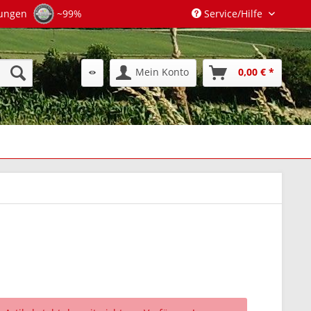
tungen
~99%
Service/Hilfe
Mein Konto
0,00 € *