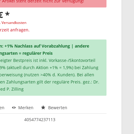
 Artikel steht derzeit nicht zur Verfügung!
€ *
l. Versandkosten
erzeit anfragen.
n: +1% Nachlass auf Vorabzahlung | andere
ngsarten = regulärer Preis
igter Bestpreis ist inkl. Vorkasse-/Skontovorteil
,9% (aktuell durch Aktion +1% = 1,9%) bei Zahlung
berweisung (nutzen >40% d. Kunden). Bei allen
en Zahlungsarten gilt der reguläre Preis. gez.: Dr.
ed P. Zilling
hen
Merken
Bewerten
4054774237113