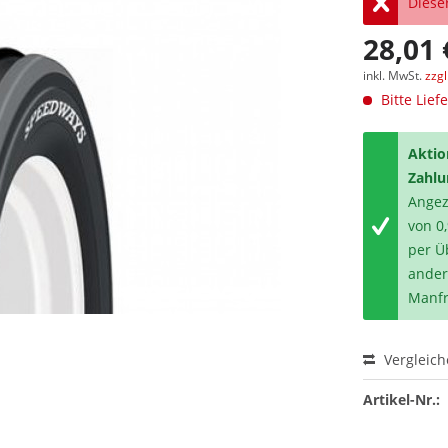
Dieser
28,01 
inkl. MwSt.
zzg
Bitte Lief
Aktio
Zahlu
Angeze
von 0
per Ü
ander
Manfr
Vergleic
Artikel-Nr.: