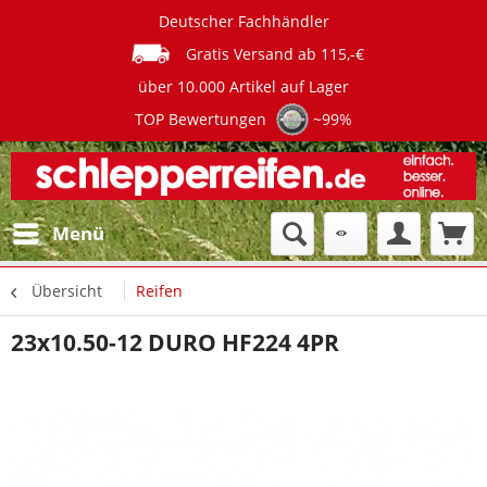
Deutscher Fachhändler
Gratis Versand ab 115,-€
über 10.000 Artikel auf Lager
TOP Bewertungen
~99%
Menü
Übersicht
Reifen
23x10.50-12 DURO HF224 4PR