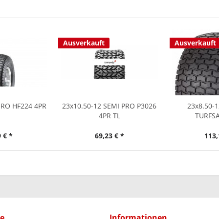
Ausverkauft
Ausverkauft
URO HF224 4PR
23x10.50-12 SEMI PRO P3026
23x8.50-1
4PR TL
TURFSA
 € *
69,23 € *
113,
ce
Informationen