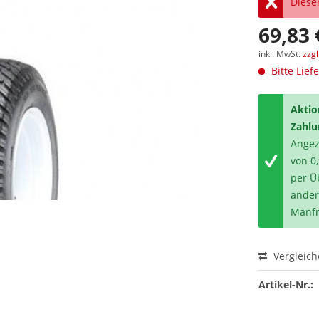
Dieser
69,83 
inkl. MwSt.
zzg
Bitte Lief
Aktio
Zahlu
Angeze
von 0
per Ü
ander
Manfr
Vergleic
Artikel-Nr.: