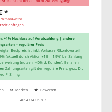
 Artikel steht derzeit nicht zur Verfügung!
€ *
l. Versandkosten
erzeit anfragen.
n: +1% Nachlass auf Vorabzahlung | andere
ngsarten = regulärer Preis
igter Bestpreis ist inkl. Vorkasse-/Skontovorteil
,9% (aktuell durch Aktion +1% = 1,9%) bei Zahlung
berweisung (nutzen >40% d. Kunden). Bei allen
en Zahlungsarten gilt der reguläre Preis. gez.: Dr.
ed P. Zilling
hen
Merken
Bewerten
4054774225363