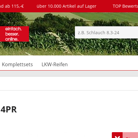
nd ab 115,-€
über 10.000 Artikel auf Lager
TOP Bewer
Komplettsets
LKW-Reifen
 4PR