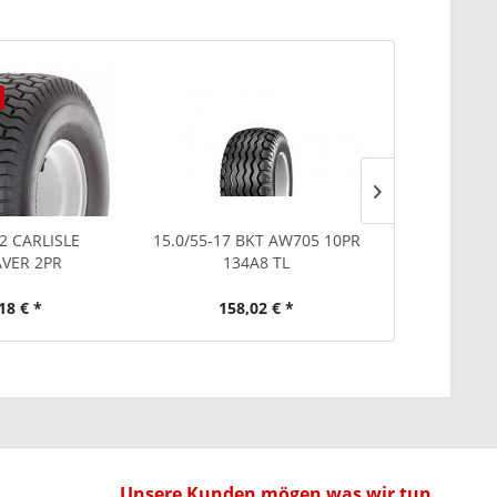
Ausverkauf
2 CARLISLE
15.0/55-17 BKT AW705 10PR
26x12.00-12
VER 2PR
134A8 TL
B26121
18 € *
158,02 € *
79
Unsere Kunden mögen was wir tun