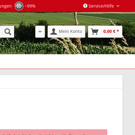
tungen
~99%
Service/Hilfe
Mein Konto
0,00 € *