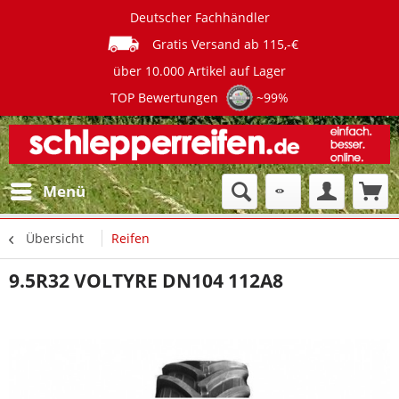
Deutscher Fachhändler
Gratis Versand ab 115,-€
über 10.000 Artikel auf Lager
TOP Bewertungen
~99%
Menü
Übersicht
Reifen
9.5R32 VOLTYRE DN104 112A8