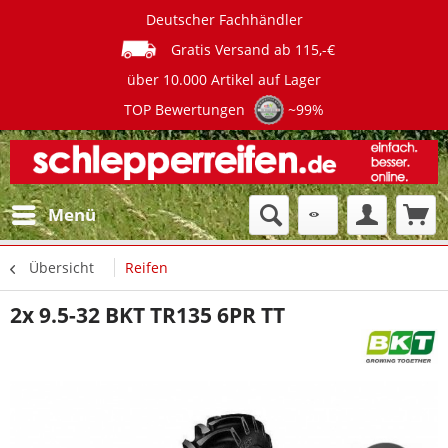
Deutscher Fachhändler
Gratis Versand ab 115,-€
über 10.000 Artikel auf Lager
TOP Bewertungen
~99%
Menü
Übersicht
Reifen
2x 9.5-32 BKT TR135 6PR TT