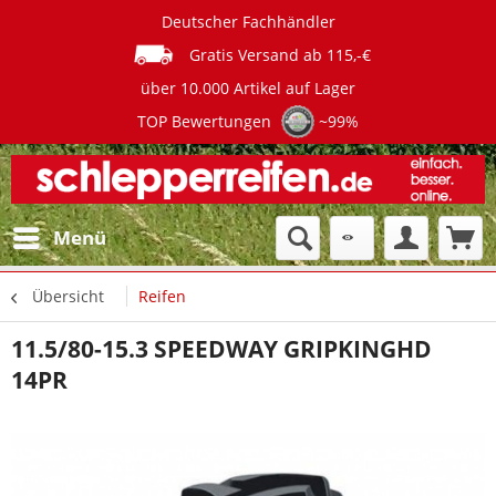
Deutscher Fachhändler
Gratis Versand ab 115,-€
über 10.000 Artikel auf Lager
TOP Bewertungen
~99%
Menü
Übersicht
Reifen
11.5/80-15.3 SPEEDWAY GRIPKINGHD
14PR